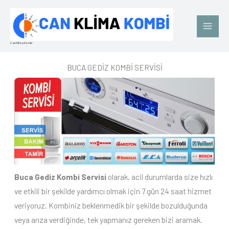
İçeriğe
Main
atla
Men
Can Klima Kombi
BUCA GEDİZ KOMBİ SERVİSİ
Buca Gediz Kombi Servisi
olarak, acil durumlarda size hızlı
ve etkili bir şekilde yardımcı olmak için 7 gün 24 saat hizmet
veriyoruz. Kombiniz beklenmedik bir şekilde bozulduğunda
veya arıza verdiğinde, tek yapmanız gereken bizi aramak.