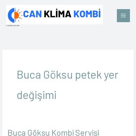
İçeriğe
Main
atla
Men
Can Klima Kombi
Buca Göksu petek yer
değişimi
Buca Göksu Kombi Servisi
Buca