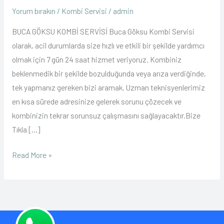
Göksu
Yorum bırakın
/
Kombi Servisi
/
admin
Kombi
BUCA GÖKSU KOMBİ SERVİSİ Buca Göksu Kombi Servisi
Servisi
olarak, acil durumlarda size hızlı ve etkili bir şekilde yardımcı
olmak için 7 gün 24 saat hizmet veriyoruz. Kombiniz
beklenmedik bir şekilde bozulduğunda veya arıza verdiğinde,
tek yapmanız gereken bizi aramak. Uzman teknisyenlerimiz
en kısa sürede adresinize gelerek sorunu çözecek ve
kombinizin tekrar sorunsuz çalışmasını sağlayacaktır.Bize
Tıkla […]
Read More »