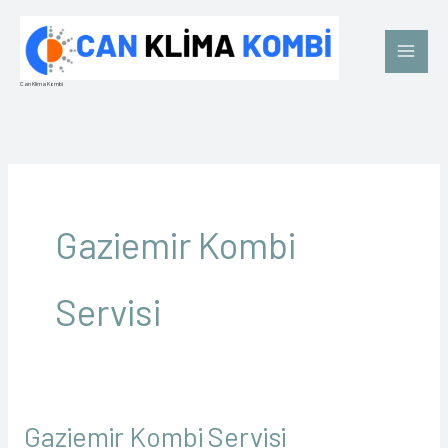
İçeriğe
Main
atla
Men
Can Klima Kombi
Gaziemir Kombi
Servisi
Gaziemir Kombi Servisi
Gaziemir