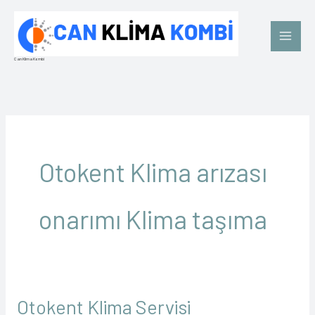
İçeriğe
Main
atla
Men
Can Klima Kombi
Otokent Klima arızası
onarımı Klima taşıma
Otokent Klima Servisi
Otokent